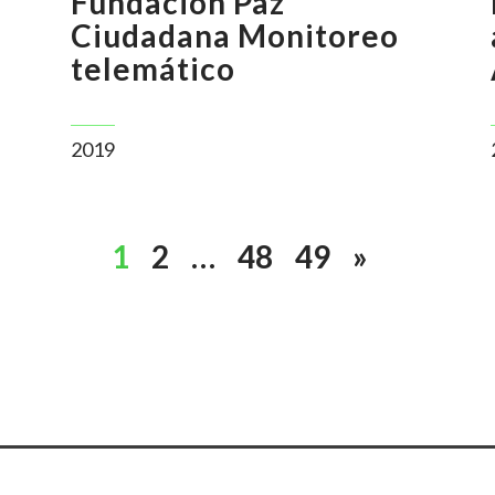
Fundación Paz
Ciudadana Monitoreo
telemático
2019
1
2
…
48
49
»