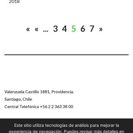
2018
«
«
...
3
4
5
6
7
»
Valenzuela Castillo 1881, Providencia.
Santiago, Chile
Central Telefónica
+56 2 2 363 38 00
Este sitio utiliza tecnologías de análisis para mejorar la
© 2026 Paz Ciudadana
experiencia de navegación. Puedes revisar más detalles en