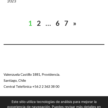
2023
1
2
…
6
7
»
Valenzuela Castillo 1881, Providencia.
Santiago, Chile
Central Telefónica
+56 2 2 363 38 00
Este sitio utiliza tecnologías de análisis para mejorar la
© 2026 Paz Ciudadana
experiencia de navegación. Puedes revisar más detalles en