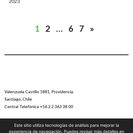
2023
1
2
…
6
7
»
Valenzuela Castillo 1881, Providencia.
Santiago, Chile
Central Telefónica
+56 2 2 363 38 00
Este sitio utiliza tecnologías de análisis para mejorar la
© 2026 Paz Ciudadana
experiencia de navegación. Puedes revisar más detalles en