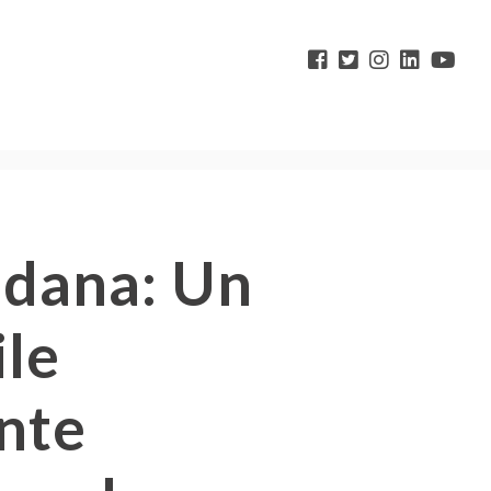
adana: Un
ile
nte