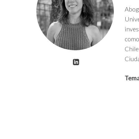
Aboga
Unive
inves
como 
Chile
Ciud
Tema