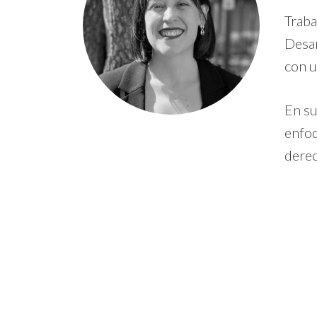
Traba
Desar
con u
En su
enfoq
derec