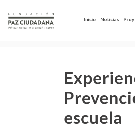
Inicio
Noticias
Proy
Experienc
Prevencio
escuela