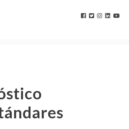
óstico
stándares