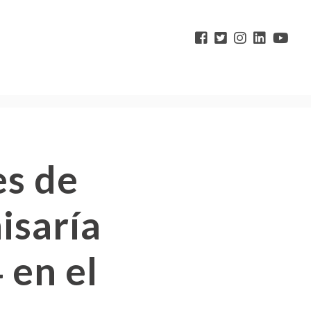
es de
isaría
 en el