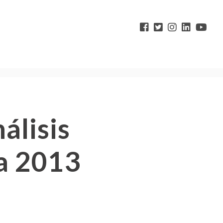
álisis
na 2013