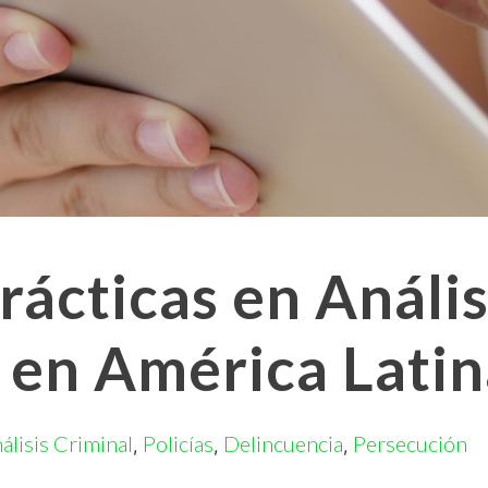
ácticas en Anális
l en América Lati
álisis Criminal
Policías
Delincuencia
Persecución
,
,
,